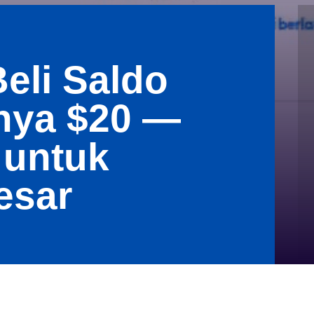
eli Saldo
nya $20 —
 untuk
esar