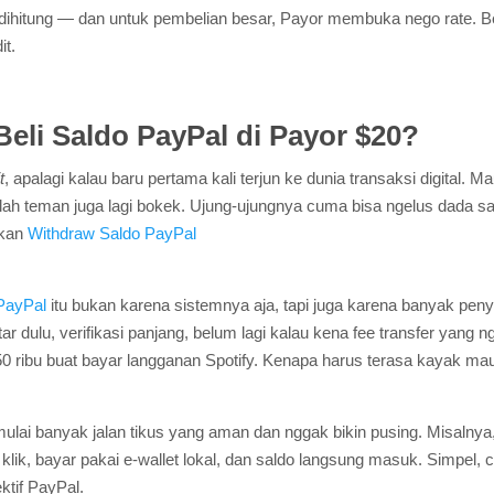
a dihitung — dan untuk pembelian besar, Payor membuka nego rate. B
it.
li Saldo PayPal di Payor $20?
t
, apalagi kalau baru pertama kali terjun ke dunia transaksi digital. 
malah teman juga lagi bokek. Ujung-ujungnya cuma bisa ngelus dada 
ukan
Withdraw Saldo PayPal
PayPal
itu bukan karena sistemnya aja, tapi juga karena banyak peny
r dulu, verifikasi panjang, belum lagi kalau kena fee transfer yang
50 ribu buat bayar langganan Spotify. Kenapa harus terasa kayak ma
mulai banyak jalan tikus yang aman dan nggak bikin pusing. Misalnya
lik, bayar pakai e-wallet lokal, dan saldo langsung masuk. Simpel, c
ktif PayPal.