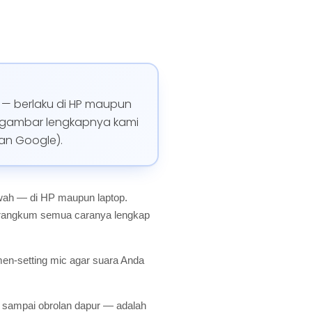
r — berlaku di HP maupun
ergambar lengkapnya kami
san Google).
awah — di HP maupun laptop.
 merangkum semua caranya lengkap
men-setting mic agar suara Anda
ng sampai obrolan dapur — adalah