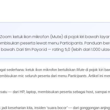
oom: ketuk ikon mikrofon (Mute) di pojok kiri bawah laya
membisukan peserta lewat menu Participants. Panduan b
bawah. Dari tim Payor.id — rating 5,0 (lebih dari 1.000 ula
gat sederhana: ketuk ikon mikrofon bertuliskan
Mute
di pojok kiri b
embisukan mic seluruh peserta dari menu
Participants
. Artikel ini
er satu — dari HP, laptop, membisukan peserta sebagai host, sampai 
 jadi keseharian kita, insiden ‘suara bocor’ — dari gonggongan anji