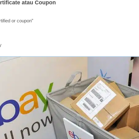
tificate atau Coupon
rtified or coupon”
y