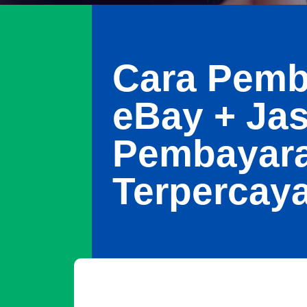
Cara Pemb
eBay + Ja
Pembayar
Terpercay