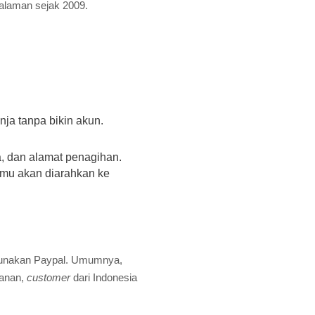
galaman sejak 2009.
anja tanpa bikin akun.
, dan alamat penagihan.
amu akan diarahkan ke
ggunakan Paypal. Umumnya,
manan,
customer
dari Indonesia