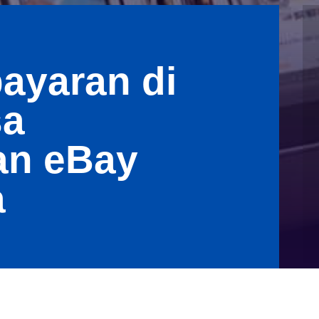
ayaran di
sa
an eBay
a