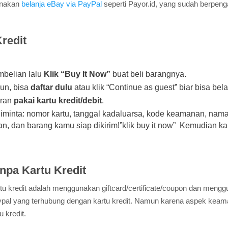
unakan
belanja eBay via PayPal
seperti Payor.id, yang sudah berpen
redit
mbelian lalu
Klik “Buy It Now”
buat beli barangnya.
un, bisa
daftar dulu
atau klik “Continue as guest” biar bisa bel
aran
pakai kartu kredit/debit
.
iminta: nomor kartu, tanggal kadaluarsa, kode keamanan, nama
n, dan barang kamu siap dikirim!”klik buy it now” Kemudian k
npa Kartu Kredit
u kredit adalah menggunakan giftcard/certificate/coupon dan men
pal yang terhubung dengan kartu kredit. Namun karena aspek kea
 kredit.