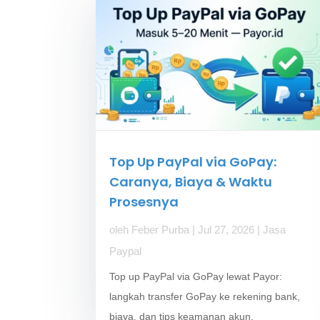
Top Up PayPal via GoPay:
Caranya, Biaya & Waktu
Prosesnya
oleh
Feber Purba
|
Jul 27, 2026
|
Jasa
Paypal
Top up PayPal via GoPay lewat Payor:
langkah transfer GoPay ke rekening bank,
biaya, dan tips keamanan akun.