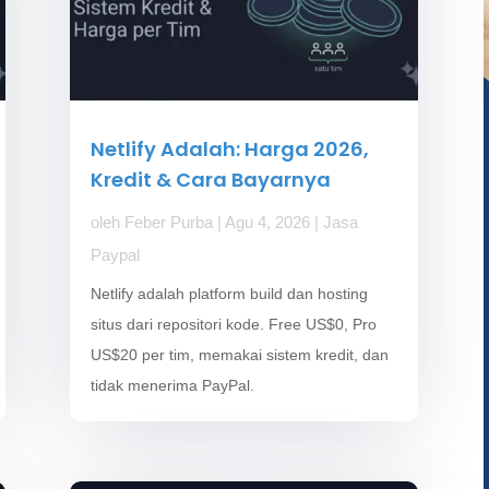
Netlify Adalah: Harga 2026,
Kredit & Cara Bayarnya
oleh
Feber Purba
|
Agu 4, 2026
|
Jasa
Paypal
Netlify adalah platform build dan hosting
situs dari repositori kode. Free US$0, Pro
US$20 per tim, memakai sistem kredit, dan
tidak menerima PayPal.