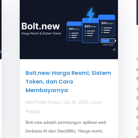
Bolt.new: Harga Resmi, Sistem
Token, dan Cara
Membayarnya
oleh
Feber Purba
|
Jul 30, 2026
|
Jasa
Paypal
Bolt.new adalah pembangun aplikasi web
berbasis AI dari StackBlitz. Harga resmi,