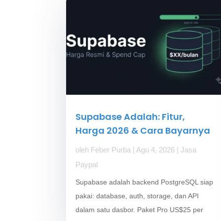
Supabase Adalah: Fitur,
Harga 2026 & Cara Bayarnya
oleh
Feber Purba
|
Agu 4, 2026
|
Jasa
Paypal
Supabase adalah backend PostgreSQL siap
pakai: database, auth, storage, dan API
dalam satu dasbor. Paket Pro US$25 per