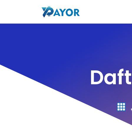
Daft
