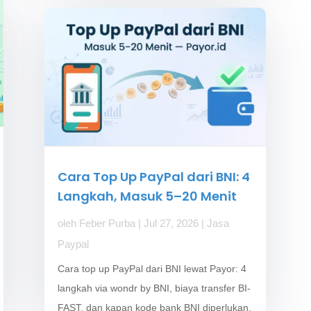
Cara Top Up PayPal dari BNI: 4
Langkah, Masuk 5–20 Menit
oleh
Feber Purba
|
Jul 27, 2026
|
Jasa
Paypal
Cara top up PayPal dari BNI lewat Payor: 4
langkah via wondr by BNI, biaya transfer BI-
FAST, dan kapan kode bank BNI diperlukan.