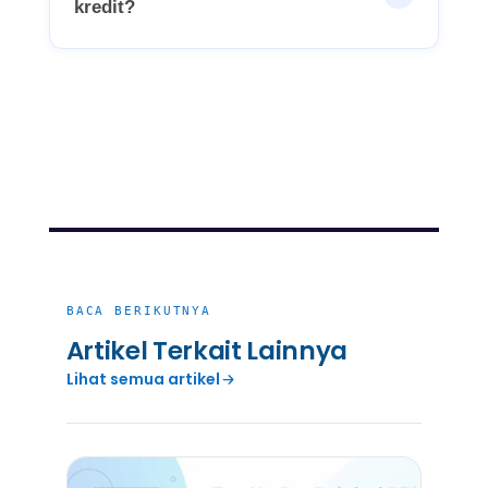
kredit?
Related Articles
BACA BERIKUTNYA
Artikel Terkait Lainnya
Lihat semua artikel