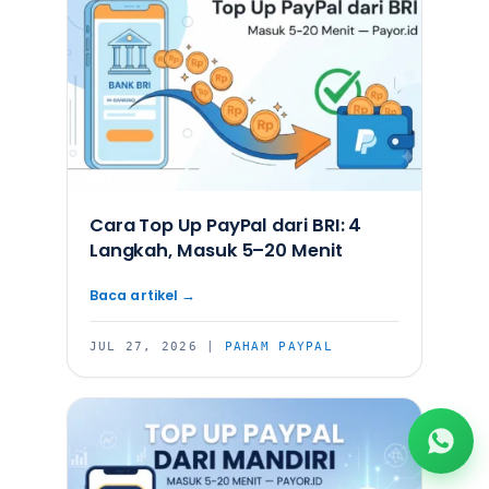
Cara Top Up PayPal dari BRI: 4
Langkah, Masuk 5–20 Menit
JUL 27, 2026
|
PAHAM PAYPAL