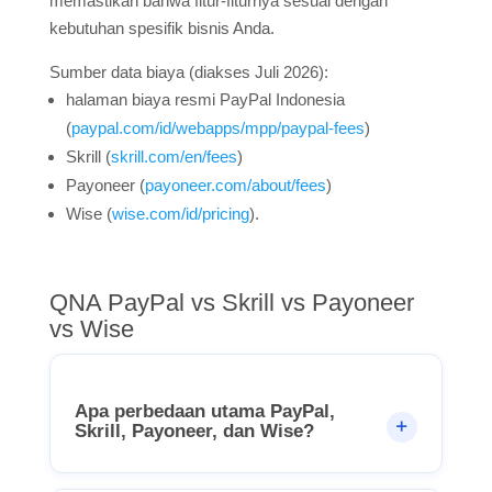
memastikan bahwa fitur-fiturnya sesuai dengan
kebutuhan spesifik bisnis Anda.
Sumber data biaya (diakses Juli 2026):
halaman biaya resmi PayPal Indonesia
(
paypal.com/id/webapps/mpp/paypal-fees
)
Skrill (
skrill.com/en/fees
)
Payoneer (
payoneer.com/about/fees
)
Wise (
wise.com/id/pricing
).
QNA PayPal vs Skrill vs Payoneer
vs Wise
Apa perbedaan utama PayPal,
Skrill, Payoneer, dan Wise?