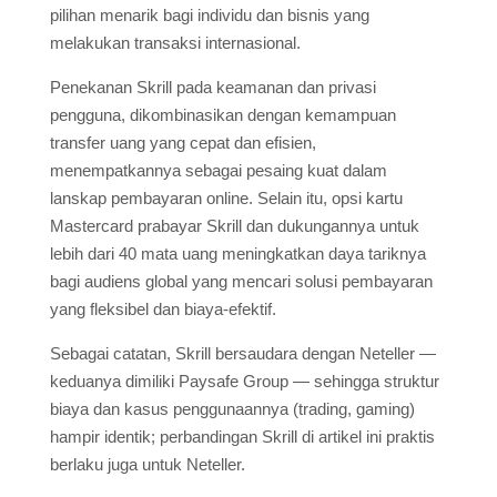
pilihan menarik bagi individu dan bisnis yang
melakukan transaksi internasional.
Penekanan Skrill pada keamanan dan privasi
pengguna, dikombinasikan dengan kemampuan
transfer uang yang cepat dan efisien,
menempatkannya sebagai pesaing kuat dalam
lanskap pembayaran online. Selain itu, opsi kartu
Mastercard prabayar Skrill dan dukungannya untuk
lebih dari 40 mata uang meningkatkan daya tariknya
bagi audiens global yang mencari solusi pembayaran
yang fleksibel dan biaya-efektif.
Sebagai catatan, Skrill bersaudara dengan Neteller —
keduanya dimiliki Paysafe Group — sehingga struktur
biaya dan kasus penggunaannya (trading, gaming)
hampir identik; perbandingan Skrill di artikel ini praktis
berlaku juga untuk Neteller.