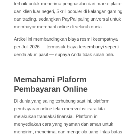
terbaik untuk menerima penghasilan dari marketplace
dan klien luar negeri, Skrill populer di kalangan gaming
dan trading, sedangkan PayPal paling universal untuk
membayar merchant online di seluruh dunia.
Artikel ini membandingkan biaya resmi keempatnya
per Juli 2026 — termasuk biaya tersembunyi seperti
denda akun pasif — supaya Anda tidak salah pilih.
Memahami Plaform
Pembayaran Online
Di dunia yang saling terhubung saat ini, platform
pembayaran online telah merevolusi cara kita
melakukan transaksi finansial. Platform ini
menyediakan cara yang nyaman dan aman untuk
mengirim, menerima, dan mengelola uang lintas batas