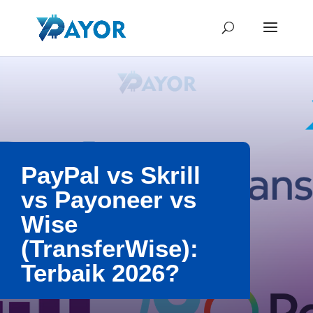
PayPal vs Skrill
vs Payoneer vs
Wise
(TransferWise):
Terbaik 2026?