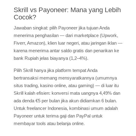
Skrill vs Payoneer: Mana yang Lebih
Cocok?
Jawaban singkat: pilih Payoneer jika tujuan Anda
menerima penghasilan — dari marketplace (Upwork,
Fiverr, Amazon), klien luar negeri, atau jaringan iklan —
karena menerima antar saldo gratis dan penarikan ke
bank Rupiah jelas biayanya (1,2–4%).
Pilih Skrill hanya jika platform tempat Anda
bertransaksi memang mensyaratkannya (umumnya
situs trading, kasino online, atau gaming) — di luar itu
Skrill kalah efisien: konversi mata uangnya 4,49% dan
ada denda €5 per bulan jika akun didiamkan 6 bulan.
Untuk freelancer Indonesia, kombinasi umum adalah
Payoneer untuk terima gaji dan PayPal untuk
membayar tools atau belanja online.