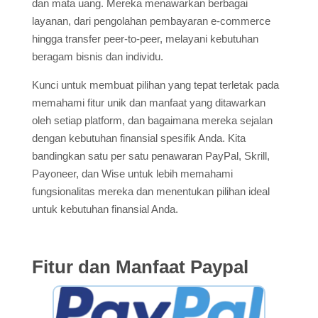
dan mata uang. Mereka menawarkan berbagai
layanan, dari pengolahan pembayaran e-commerce
hingga transfer peer-to-peer, melayani kebutuhan
beragam bisnis dan individu.
Kunci untuk membuat pilihan yang tepat terletak pada
memahami fitur unik dan manfaat yang ditawarkan
oleh setiap platform, dan bagaimana mereka sejalan
dengan kebutuhan finansial spesifik Anda. Kita
bandingkan satu per satu penawaran PayPal, Skrill,
Payoneer, dan Wise untuk lebih memahami
fungsionalitas mereka dan menentukan pilihan ideal
untuk kebutuhan finansial Anda.
Fitur dan Manfaat Paypal