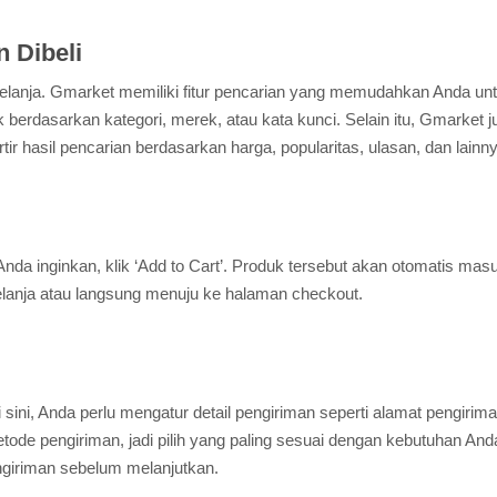
n Dibeli
rbelanja. Gmarket memiliki fitur pencarian yang memudahkan Anda u
 berdasarkan kategori, merek, atau kata kunci. Selain itu, Gmarket j
 hasil pencarian berdasarkan harga, popularitas, ulasan, dan lainny
a inginkan, klik ‘Add to Cart’. Produk tersebut akan otomatis mas
elanja atau langsung menuju ke halaman checkout.
 sini, Anda perlu mengatur detail pengiriman seperti alamat pengiri
de pengiriman, jadi pilih yang paling sesuai dengan kebutuhan And
ngiriman sebelum melanjutkan.