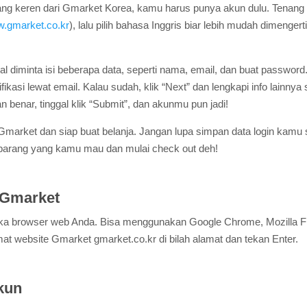
ang keren dari Gmarket Korea, kamu harus punya akun dulu. Tenang 
.gmarket.co.kr
), lalu pilih bahasa Inggris biar lebih mudah dimengerti
l diminta isi beberapa data, seperti nama, email, dan buat passwor
ifikasi lewat email. Kalau sudah, klik “Next” dan lengkapi info lainnya s
n benar, tinggal klik “Submit”, dan akunmu pun jadi!
arket dan siap buat belanja. Jangan lupa simpan data login kamu
i barang yang kamu mau dan mulai check out deh!
 Gmarket
 browser web Anda. Bisa menggunakan Google Chrome, Mozilla Fire
t website Gmarket gmarket.co.kr di bilah alamat dan tekan Enter.
kun