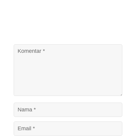
0 Komentar
Kirim Komentar
Alamat email Anda tidak akan dipublikasikan.
Ruas
yang wajib ditandai
*