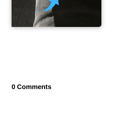
/** * Convert Rank Math FAQ Block Into Accordion */
function turn_rm_faq_to_accordion() { ?>
0 Comments