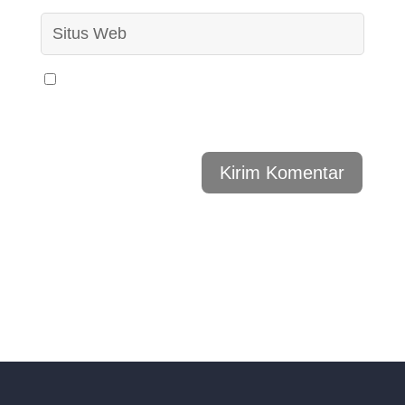
Simpan nama, email, dan situs web saya pada
peramban ini untuk komentar saya berikutnya.
Kirim Komentar