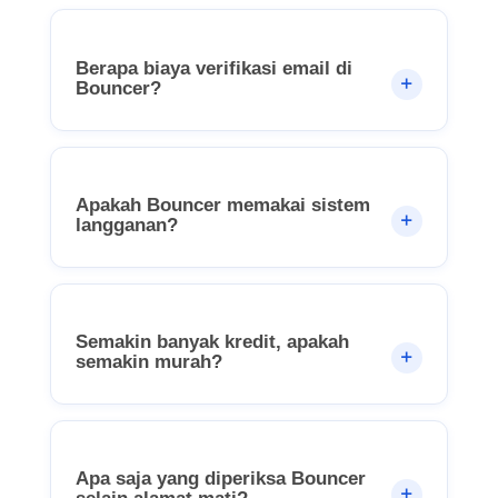
Berapa biaya verifikasi email di
Bouncer?
Apakah Bouncer memakai sistem
langganan?
Semakin banyak kredit, apakah
semakin murah?
Apa saja yang diperiksa Bouncer