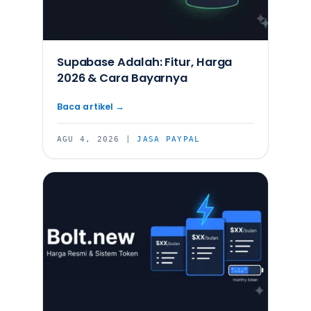
Supabase Adalah: Fitur, Harga
2026 & Cara Bayarnya
AGU 4, 2026
|
JASA PAYPAL