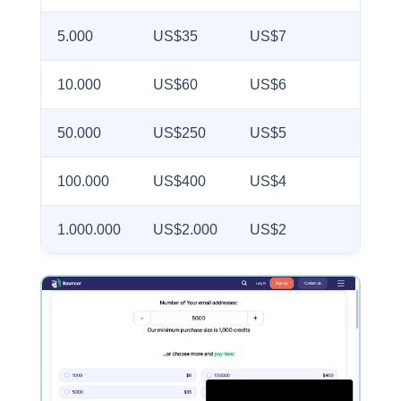
5.000
US$35
US$7
10.000
US$60
US$6
50.000
US$250
US$5
100.000
US$400
US$4
1.000.000
US$2.000
US$2