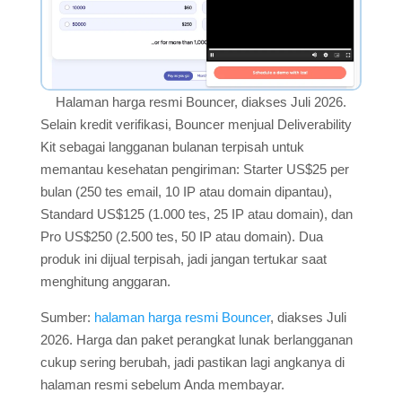
Halaman harga resmi Bouncer, diakses Juli 2026.
Selain kredit verifikasi, Bouncer menjual Deliverability
Kit sebagai langganan bulanan terpisah untuk
memantau kesehatan pengiriman: Starter US$25 per
bulan (250 tes email, 10 IP atau domain dipantau),
Standard US$125 (1.000 tes, 25 IP atau domain), dan
Pro US$250 (2.500 tes, 50 IP atau domain). Dua
produk ini dijual terpisah, jadi jangan tertukar saat
menghitung anggaran.
Sumber:
halaman harga resmi Bouncer
, diakses Juli
2026. Harga dan paket perangkat lunak berlangganan
cukup sering berubah, jadi pastikan lagi angkanya di
halaman resmi sebelum Anda membayar.