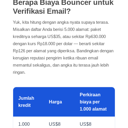
Berapa Biaya Bouncer untuk
Verifikasi Email?
Yuk, kita hitung dengan angka nyata supaya terasa.
Misalkan daftar Anda berisi 5.000 alamat: paket
kreditnya seharga US$35, atau sekitar Rp630.000
dengan kurs Rp18.000 per dolar — berarti sekitar
Rp126 per alamat yang diperiksa. Bandingkan dengan
kerugian reputasi pengirim ketika ribuan email
memantul sekaligus, dan angka itu terasa jauh lebih
ringan.
Perkiraan
Jumlah
Harga
biaya per
kredit
1.000 alamat
1.000
US$8
US$8