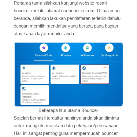
Pertama tama silahkan kunjungi website resmi
bouncer melalui alamat usebouncer.com. Di halaman
beranda, silahkan lakukan pendaftaran terlebih dahulu
dengan memilih mendaftar yang berada pada bagian
atas kanan layar monitor anda..
Beberapa fitur utama Bouncer
Setelah berhasil terdaftar nantinya anda akan diminta
untuk menginformasikan data pekerjaan/perusahaan.
Hal ini sangat penting guna mempermudah bouncer