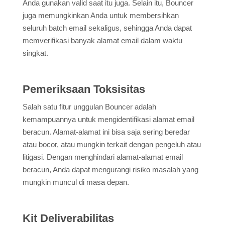
Anda gunakan valid saat itu juga. Selain itu, Bouncer
juga memungkinkan Anda untuk membersihkan
seluruh batch email sekaligus, sehingga Anda dapat
memverifikasi banyak alamat email dalam waktu
singkat.
Pemeriksaan Toksisitas
Salah satu fitur unggulan Bouncer adalah
kemampuannya untuk mengidentifikasi alamat email
beracun. Alamat-alamat ini bisa saja sering beredar
atau bocor, atau mungkin terkait dengan pengeluh atau
litigasi. Dengan menghindari alamat-alamat email
beracun, Anda dapat mengurangi risiko masalah yang
mungkin muncul di masa depan.
Kit Deliverabilitas