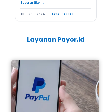
JUL 29, 2026
|
JASA PAYPAL
Layanan Payor.id