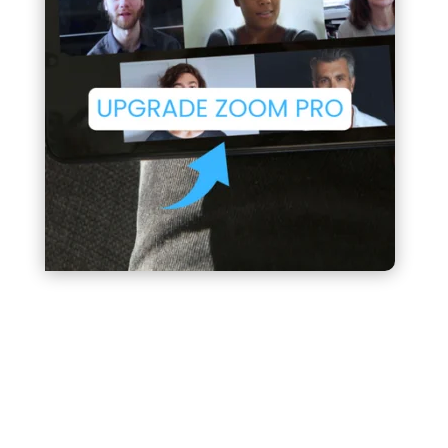
/** * Convert Rank Math FAQ Block Into Accordion */
function turn_rm_faq_to_accordion() { ?>