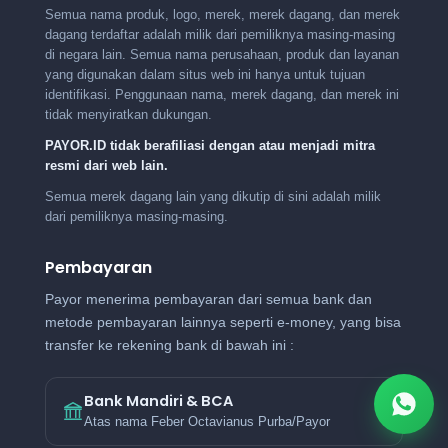
Semua nama produk, logo, merek, merek dagang, dan merek
dagang terdaftar adalah milik dari pemiliknya masing-masing
di negara lain. Semua nama perusahaan, produk dan layanan
yang digunakan dalam situs web ini hanya untuk tujuan
identifikasi. Penggunaan nama, merek dagang, dan merek ini
tidak menyiratkan dukungan.
PAYOR.ID tidak berafiliasi dengan atau menjadi mitra
resmi dari web lain.
Semua merek dagang lain yang dikutip di sini adalah milik
dari pemiliknya masing-masing.
Pembayaran
Payor menerima pembayaran dari semua bank dan
metode pembayaran lainnya seperti e-money, yang bisa
transfer ke rekening bank di bawah ini :
Bank Mandiri & BCA
Atas nama Feber Octavianus Purba/Payor