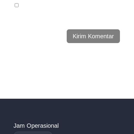
Simpan nama, email, dan situs web saya pada
peramban ini untuk komentar saya berikutnya.
Kirim Komentar
Jam Operasional