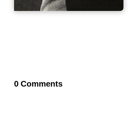
/** * Convert Rank Math FAQ Block Into Accordion */
function turn_rm_faq_to_accordion() { ?>
0 Comments
0 Komentar
Kirim Komentar