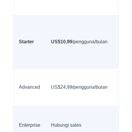
Starter
US$10,99
/pengguna/bulan
US$13
Advanced
US$24,99/pengguna/bulan
US$30
Enterprise
Hubungi sales