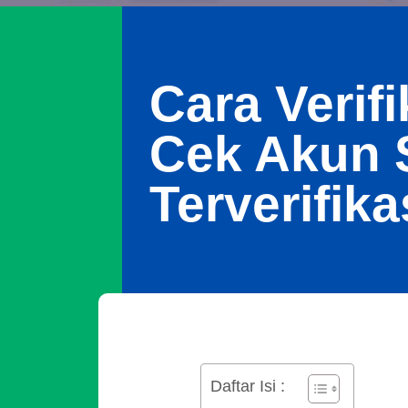
Cara Verif
Cek Akun 
Terverifik
Daftar Isi :