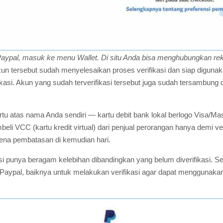
 Paypal, masuk ke menu Wallet. Di situ Anda bisa menghubungkan re
 akun tersebut sudah menyelesaikan proses verifikasi dan siap digu
ikasi. Akun yang sudah terverifikasi tersebut juga sudah tersambung
tu atas nama Anda sendiri — kartu debit bank lokal berlogo Visa/Mast
mbeli VCC (kartu kredit virtual) dari penjual perorangan hanya demi ver
 kena pembatasan di kemudian hari.
si punya beragam kelebihan dibandingkan yang belum diverifikasi. S
aypal, baiknya untuk melakukan verifikasi agar dapat menggunakan 