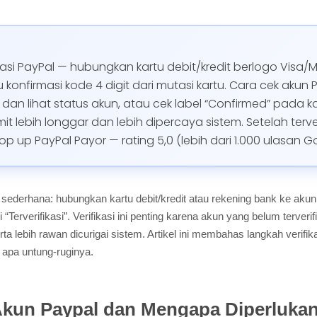
fikasi PayPal — hubungkan kartu debit/kredit berlogo Visa
u konfirmasi kode 4 digit dari mutasi kartu. Cara cek akun P
dan lihat status akun, atau cek label “Confirmed” pada ka
mit lebih longgar dan lebih dipercaya sistem. Setelah terver
top up PayPal Payor — rating 5,0 (lebih dari 1.000 ulasan G
sederhana: hubungkan kartu debit/kredit atau rekening bank ke akun 
“Terverifikasi”. Verifikasi ini penting karena akun yang belum terveri
ta lebih rawan dicurigai sistem. Artikel ini membahas langkah verifi
n apa untung-ruginya.
i Akun Paypal dan Mengapa Diperluka