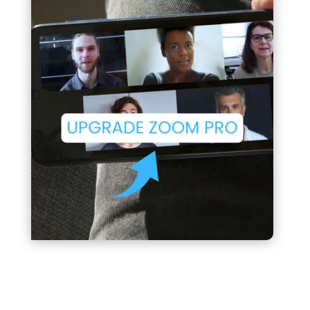
/** * Convert Rank Math FAQ Block Into Accordion */
function turn_rm_faq_to_accordion() { ?>