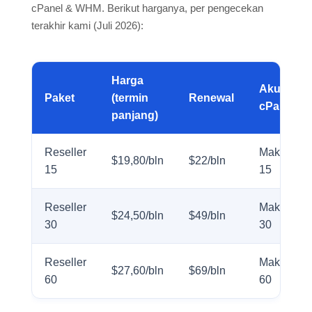
cPanel & WHM. Berikut harganya, per pengecekan
terakhir kami (Juli 2026):
Harga
Akun
Paket
(termin
Renewal
cPanel
panjang)
Reseller
Maks
$19,80/bln
$22/bln
15
15
Reseller
Maks
$24,50/bln
$49/bln
30
30
Reseller
Maks
$27,60/bln
$69/bln
60
60