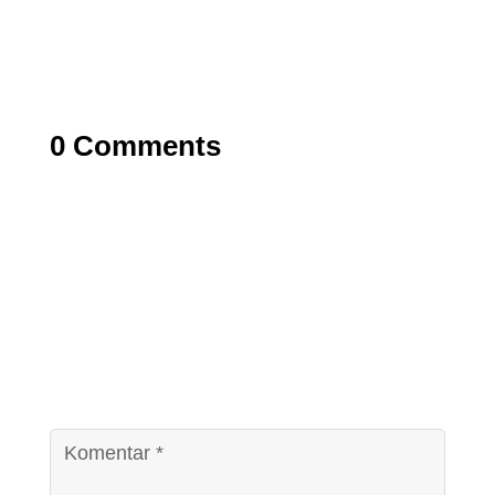
0 Comments
0 Komentar
Kirim Komentar
Alamat email Anda tidak akan dipublikasikan.
Ruas
yang wajib ditandai
*